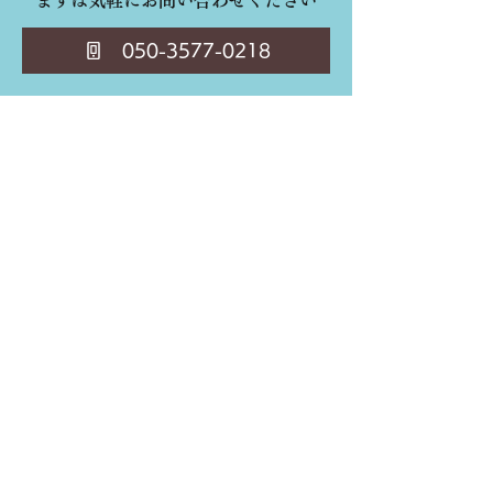
まずは気軽にお問い合わせください
く」電位治療器販売で虚
検索時代のEC
050-3577-0218
偽・誇大広告 業者に措置
る？日本の事業
命令 - 厚労省
押さえるべきポ
​Web Aqua合同会社
〒530-0001 大阪府大阪市北区梅田1-2-2
大阪駅前第2ビル 12-12
ホーム
事業内容
料金一覧
制作実績
​​会社概要
お問い合わせ
​新着記事
プライバシーポリシー