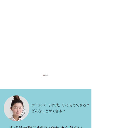
ホームページ作成、いくらでできる？
どんなことができる？
「糖尿病・高血圧に効
Wix × PayPa