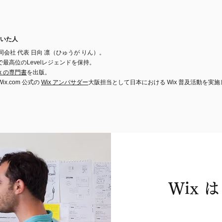
いた人
a合同会社 代表 日向 凛（ひゅうが りん）。
で最高位のLevelレジェンドを保持。
ix の専門書
を出版。
Wix.com 公式の
Wix アンバサダー
大阪担当として日本における Wix 普及活動を実施し
Wix