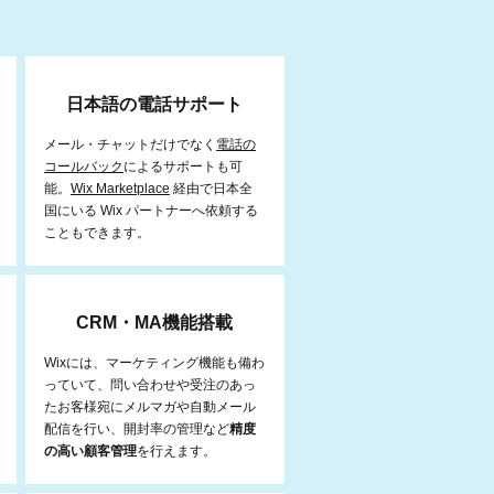
日本語の電話サポート
メール・チャットだけでなく
電話の
コールバック
によるサポートも可
能。
Wix Marketplace
経由で日本全
国にいる Wix パートナーへ依頼する
こともできます。
CRM・MA機能搭載
Wixには、マーケティング機能も備わ
っていて、問い合わせや受注のあっ
たお客様宛にメルマガや自動メール
配信を行い、開封率の管理など
精度
の高い顧客管理
を行えます。