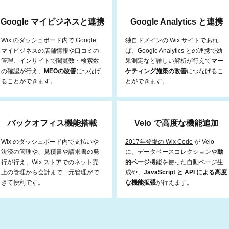
Google マイビジネスと連携
Google Analytics と連携
Wix のダッシュボード内で Google
独自ドメインの Wix サイトであれ
マイビジネスの店舗情報や口コミの
ば、Google Analytics との連携で効
管理、インサイトで閲覧数・検索数
果測定など詳しい解析が行えて
マー
の確認が行え、
MEOの改善
につなげ
ケティング施策の改善
につなげるこ
ることができます。
とができます。
バックオフィス機能搭載
Velo で高度な機能追加
Wix のダッシュボード内で支払いや
2017年登場の Wix Code
が Velo
決済の管理や、見積書や請求書の発
に。データベースコレクションや
動
行が行え、Wix ストアでのネット売
的ページ
機能を使った自動ページ生
上の管理から会計まで一元管理がで
成や、
JavaScript と API による高度
きて便利です。
な機能拡張
が行えます。