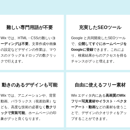
難しい専門用語が不要
充実したSEOツール
Wix では、HTML・CSSの難しい
コ
Google と共同開発したSEOツール
ーディングは不要
。文章作成や画像
で、
公開してすぐにホームページを
の設定などデザインの作業は、マウ
Googleに登録
できます。これによ
スのドラッグ＆ドロップの数クリッ
り、検索結果からのアクセスを得る
クで行えます。
チャンスがグッと増えます。
​動きのあるデザインも可能
自由に使えるフリー素材
Wix では、アニメーションや、背景
Wix エディタ内にある
高画質のWix
動画、パララックス（視差効果）な
フリー写真素材やイラスト・ベクタ
ども、高度な技術の必要なく
数クリ
ーアート・動画
などの素材を使うこ
ックで実装可能
。ホームページの印
とで、デザインのクオリティをアッ
象がグッと良くなります。​
プすることができます。