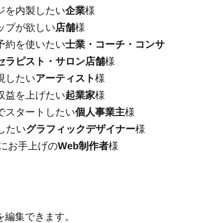
ジを内製したい
企業
様
ップが欲しい
店舗
様
予約を使いたい
士業・コーチ・コンサ
セラピスト・サロン店舗
様
現したい
アーティスト
様
収益を上げたい
起業家
様
でスタートしたい
個人事業主
様
したい
グラフィックデザイナー
様
ss にお手上げの
Web制作者
様
を編集できます。