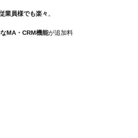
従業員様でも楽々
。
なMA・CRM機能
が追加料