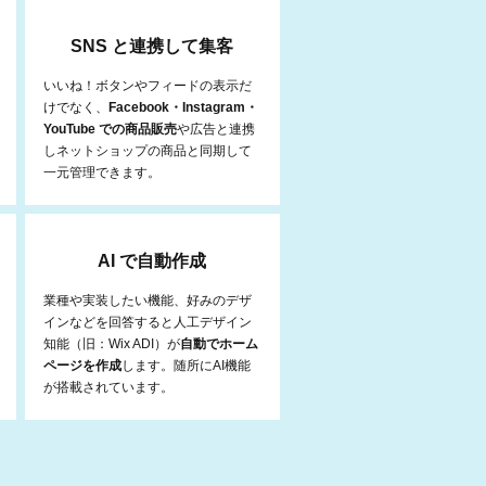
SNS と連携して集客
いいね！ボタンやフィードの表示だ
けでなく、
Facebook・Instagram・
YouTube での商品販売
や広告と連携
しネットショップの商品と同期して
一元管理できます。
AI で自動作成
業種や実装したい機能、好みのデザ
インなどを回答すると人工デザイン
知能（旧：Wix ADI）が
自動でホーム
ページを作成
します。随所にAI機能
が搭載されています。