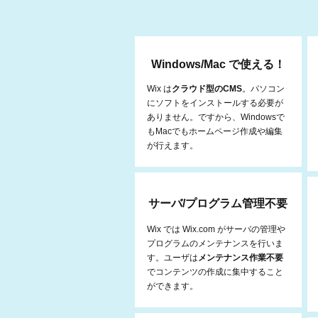
Windows/Mac で使える！
​Wix は
クラウド型のCMS
。パソコン
にソフトをインストールする必要が
ありません。ですから、Windowsで
もMacでもホームページ作成や編集
が行えます。
サーバ/プログラム管理不要
Wix では Wix.com がサーバの管理や
プログラムのメンテナンスを行いま
す。ユーザは
メンテナンス作業不要
でコンテンツの作成に集中すること
ができます。