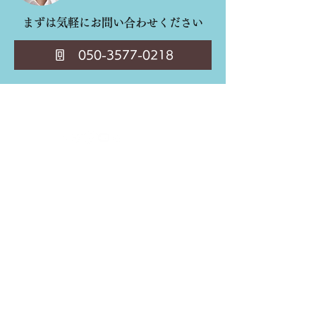
まずは気軽にお問い合わせください
050-3577-0218
​Web Aqua合同会社
〒530-0001 大阪府大阪市北区梅田1-2-2
大阪駅前第2ビル 12-12
ホーム
事業内容
料金一覧
制作実績
​​会社概要
お問い合わせ
​新着記事