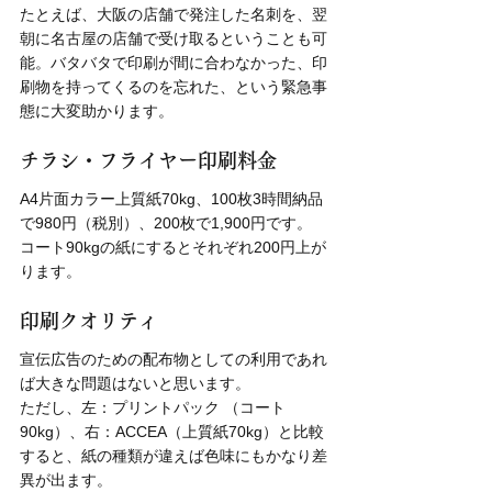
たとえば、大阪の店舗で発注した名刺を、翌
朝に名古屋の店舗で受け取るということも可
能。バタバタで印刷が間に合わなかった、印
刷物を持ってくるのを忘れた、という緊急事
態に大変助かります。
チラシ・フライヤー印刷料金
A4片面カラー上質紙70kg、100枚3時間納品
で980円（税別）、200枚で1,900円です。
コート90kgの紙にするとそれぞれ200円上が
ります。
印刷クオリティ
宣伝広告のための配布物としての利用であれ
ば大きな問題はないと思います。
ただし、左：プリントパック （コート
90kg）、右：ACCEA（上質紙70kg）と比較
すると、紙の種類が違えば色味にもかなり差
異が出ます。