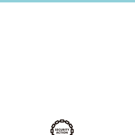
費用の相場
ホームページ
ェブサイトの違い
スの集まるホームページ
ライン違反 ペナルティ
サーバ
フトカードを販売する手順