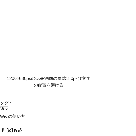
1200×630pxのOGP画像の両端180pxは文字
の配置を避ける
タグ：
Wix
Wix の使い方