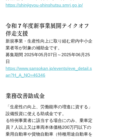
https://shinjigyou-shinshutsu.smrj.go.jp/
令和７年度新事業展開テイクオフ
伴走支援
新規事業・生産性向上に取り組む府内中小企
業者等が対象の補助金です。
募集期間 2025年05月07日～2025年06月25
日
https://www.sansokan.jp/events/eve_detail.s
an?H_A_NO=46346
業務改善助成金
「生産性の向上、労働能率の増進に資する」
設備投資に使える助成金です。
る特例事業者に該当する場合にのみ、乗車定
員７人以上又は車両本体価格200万円以下の
乗用自動車や貨物自動車（特種用途自動車を