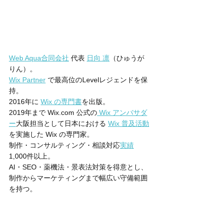
Web Aqua合同会社
 代表 
日向 凛
（ひゅうが 
りん）。
Wix Partner
 で最高位のLevelレジェンドを保
持。
2016年に 
Wix の専門書
を出版。
2019年まで Wix.com 公式の
 Wix アンバサダ
ー
大阪担当として日本における 
Wix 普及活動
を実施した Wix の専門家。
制作・コンサルティング・相談対応
実績
1,000件以上。
AI・SEO・薬機法・景表法対策を得意とし、
制作からマーケティングまで幅広い守備範囲
を持つ。