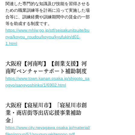
関連した専門的な知識及び技能を習得させる
ための職業訓練等を計画に沿って実施した場
合等に、訓練経費や訓練期間中の賃金の一部
等を助成する制度です。
https://www.mhlw.go.jp/stf/seisakunitsuite/bu
nya/koyou_roudou/koyou/kyufukin/d01-
1.html
大阪府【河南町】【創業支援】河
南町ベンチャーサポート補助制度
https://www.town.kanan.osaka.jp/shigoto_sa
ngyo/sangyoshinko/1/6902.html
大阪府【寝屋川市】「寝屋川市創
業・商店街等出店応援事業補助
金」
https://www.city.neyagawa.osaka.jp/material/
files/group/61/sougyouakitennpo.pdf