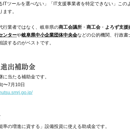
るITツールを選べない」「IT支援事業者を特定できない」この
ります。
代行業者ではなく、岐阜県の
商工会議所
・
商工会
・
よろず支援
センター
や
岐阜県中小企業団体中央会
などの公的機関、行政書
相談するのがベストです。
業進出補助金
継に当たる補助金です。
旬〜7月10日
hutsu.smrj.go.jp/
金
能率の増進に資する」設備投資に使える助成金です。