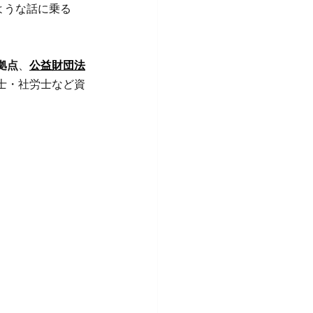
ような話に乗る
拠点
、
公益財団法
士・社労士など資