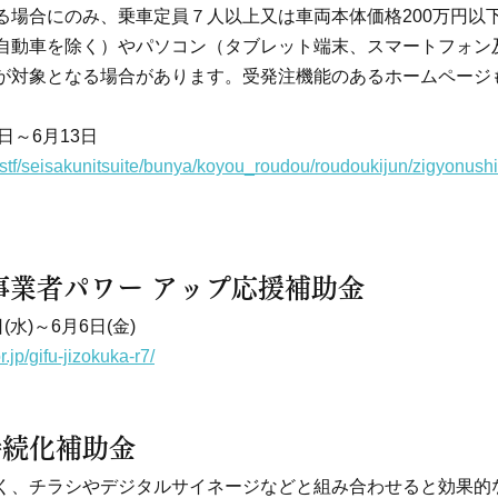
る場合にのみ、乗車定員７人以上又は車両本体価格200万円以
自動車を除く）やパソコン（タブレット端末、スマートフォン
が対象となる場合があります。受発注機能のあるホームページ
4日～6月13日
/stf/seisakunitsuite/bunya/koyou_roudou/roudoukijun/zigyonushi
事業者パワー アップ応援補助金
(水)～6月6日(金)
.jp/gifu-jizokuka-r7/
持続化補助金
く、チラシやデジタルサイネージなどと組み合わせると効果的