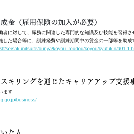
助成金（雇用保険の加入が必要）
働者に対して、職務に関連した専門的な知識及び技能を習得さ
施した場合等に、訓練経費や訓練期間中の賃金の一部等を助成
/stf/seisakunitsuite/bunya/koyou_roudou/koyou/kyufukin/d01-1.h
リスキリングを通じたキャリアアップ支援
います
ing.go.jp/business/
書いた人