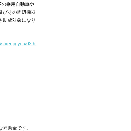
下の乗用自動車や
及びその周辺機器
も助成対象になり
/shienjigyou/03.ht
な補助金です。