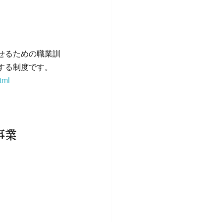
せるための職業訓
する制度です。
tml
事業