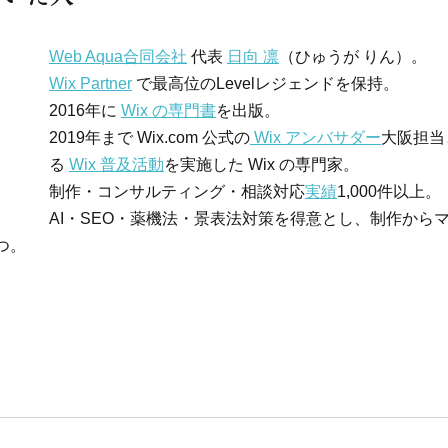
Web Aqua合同会社
 代表 
日向 凛
（ひゅうが りん）。
Wix Partner
 で最高位のLevelレジェンドを保持。
2016年に 
Wix の専門書
を出版。
2019年まで Wix.com 公式の
 Wix アンバサダー
大阪担当
る 
Wix 普及活動
を実施した Wix の専門家。
制作・コンサルティング・相談対応
実績
1,000件以上。
AI・SEO・薬機法・景表法対策を得意とし、制作から
つ。