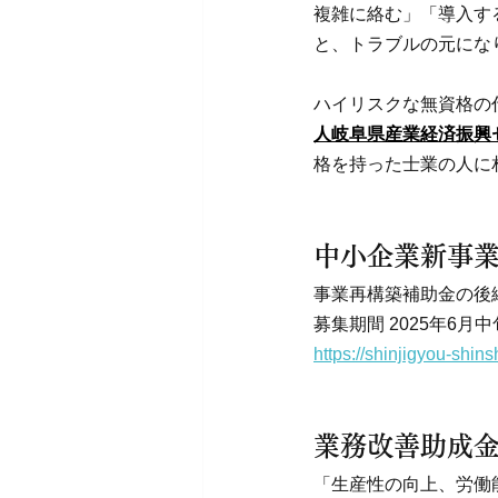
複雑に絡む」「導入す
と、トラブルの元にな
ハイリスクな無資格の
人岐阜県産業経済振興
格を持った士業の人に
中小企業新事
事業再構築補助金の後
募集期間 2025年6月中
https://shinjigyou-shins
業務改善助成
「生産性の向上、労働