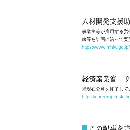
人材開発支援
事業主等が雇用する労
練等を計画に沿って実
https://www.mhlw.go.jp
経済産業省　
※現在公募を終了して
https://careerup.reskill
 この記事を