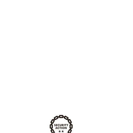
費用の相場
ホームページ
ェブサイトの違い
スの集まるホームページ
ライン違反 ペナルティ
サーバ
フトカードを販売する手順