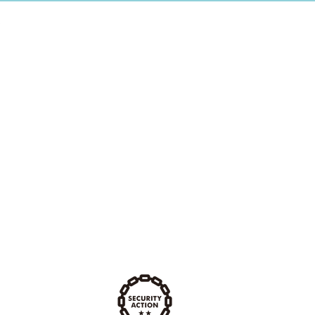
費用の相場
ホームページ
ェブサイトの違い
スの集まるホームページ
ライン違反 ペナルティ
サーバ
フトカードを販売する手順